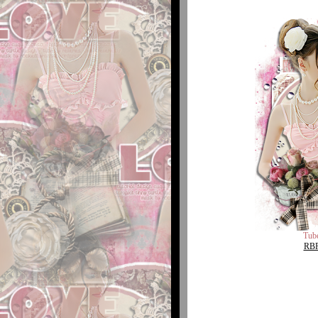
Tub
RB