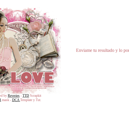
Enviame tu resultado y lo pon
ed by
Reveries
-
TTD
Scrapkit
R
mask -
DCA
Template y Tut.