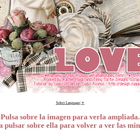
Select Language
▼
Pulsa sobre la imagen para verla ampliada.
a pulsar sobre ella para volver a ver las min