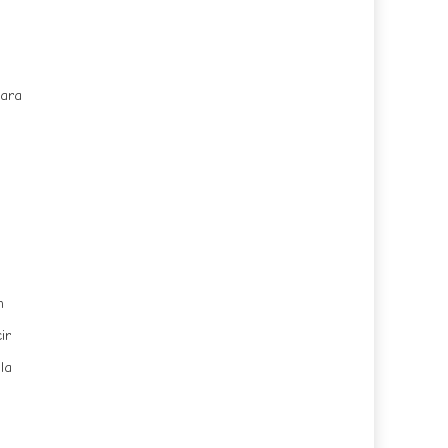
para
n
ir
la