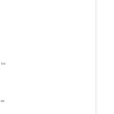
 los
 de