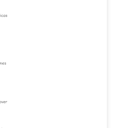
icas
ines
over