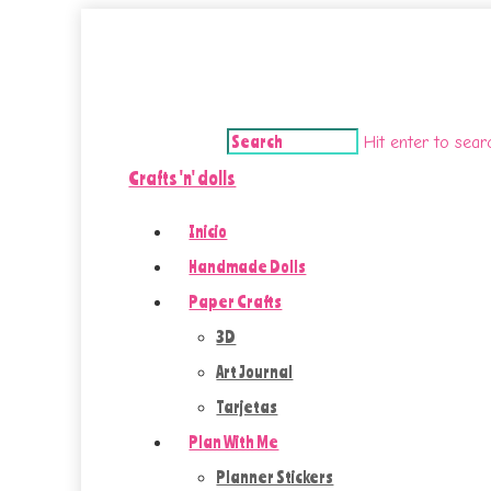
Hit enter to sea
Crafts 'n' dolls
Inicio
Handmade Dolls
Paper Crafts
3D
Art Journal
Tarjetas
Plan With Me
Planner Stickers