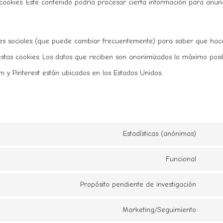
 cookies. Este contenido podría procesar cierta información para anun
redes sociales (que puede cambiar frecuentemente) para saber que hac
stas cookies. Los datos que reciben son anonimizados lo máximo posib
m y Pinterest están ubicados en los Estados Unidos.
Estadísticas (anónimas)
Conse
to
Funcional
Conse
servic
to
Propósito pendiente de investigación
eleme
Conse
servic
to
Marketing/Seguimiento
wordp
Conse