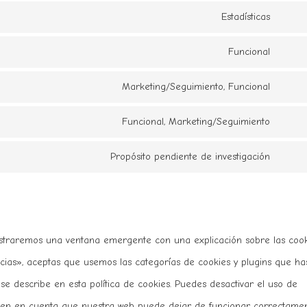
servic
to
Estadísticas
googl
Conse
servic
fonts
to
Funcional
googl
Conse
servic
recap
to
Marketing/Seguimiento, Funcional
youtu
Conse
servic
to
Funcional, Marketing/Seguimiento
addto
Conse
servic
to
Propósito pendiente de investigación
faceb
Conse
servic
to
twitter
servic
varios
ostraremos una ventana emergente con una explicación sobre las cook
ias», aceptas que usemos las categorías de cookies y plugins que ha
e describe en esta política de cookies. Puedes desactivar el uso de
, ten en cuenta que nuestra web puede dejar de funcionar correctamen