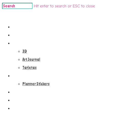
Hit enter to search or ESC to close
Crafts 'n' dolls
Inicio
Handmade Dolls
Paper Crafts
3D
Art Journal
Tarjetas
Plan With Me
Planner Stickers
Scrapbooking
Contacto
Design Cuqui Alonso