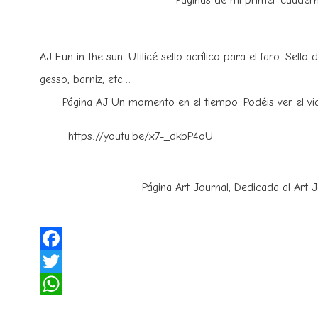
Páginas de mi primer cuadern
AJ Fun in the sun. Utilicé sello acrílico para el faro. Sell
gesso, barniz, etc…
Página AJ Un momento en el tiempo. Podéis ver el vi
https://youtu.be/x7-_dkbP4oU
Página Art Journal, Dedicada al Art J
Facebook
Twitter
WhatsApp