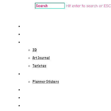
Hit enter to search or ESC
Crafts 'n' dolls
Inicio
Handmade Dolls
Paper Crafts
3D
Art Journal
Tarjetas
Plan With Me
Planner Stickers
Scrapbooking
Contacto
Design Cuqui Alonso