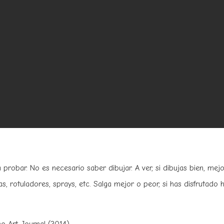
 probar. No es necesario saber dibujar. A ver, si dibujas bien, me
s, rotuladores, sprays, etc. Salga mejor o peor, si has disfrutado h