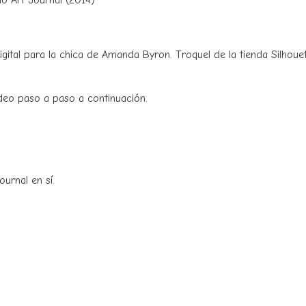
o Art Journal (2014)
o digital para la chica de Amanda Byron. Troquel de la tienda Silhoue
deo paso a paso a continuación.
ournal en sí.