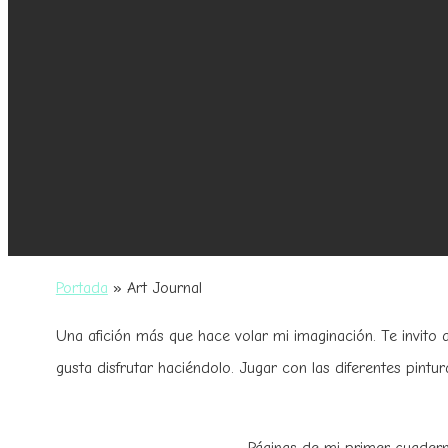
Portada
»
Art Journal
Una afición más que hace volar mi imaginación. Te invito a
gusta disfrutar haciéndolo. Jugar con las diferentes pintura