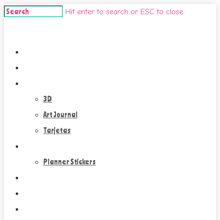
Hit enter to search or ESC to close
Crafts 'n' dolls
Inicio
Handmade Dolls
Paper Crafts
3D
Art Journal
Tarjetas
Plan With Me
Planner Stickers
Scrapbooking
Contacto
Design Cuqui Alonso