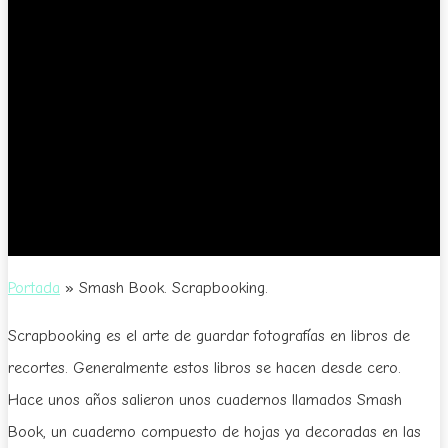
Portada
»
Smash Book. Scrapbooking.
Scrapbooking es el arte de guardar fotografías en libros de
recortes. Generalmente estos libros se hacen desde cero.
Hace unos años salieron unos cuadernos llamados Smash
Book, un cuaderno compuesto de hojas ya decoradas en las